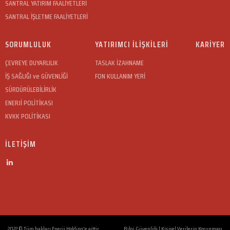
SANTRAL YATIRIM FAALİYETLERİ
SANTRAL İŞLETME FAALİYETLERİ
SORUMLULUK
YATIRIMCI İLİŞKİLERİ
KARİYER
ÇEVREYE DUYARLILIK
TASLAK İZAHNAME
İŞ SAĞLIĞI ve GÜVENLİĞİ
FON KULLANIM YERİ
SÜRDÜRÜLEBİLİRLİK
ENERJİ POLİTİKASI
KVKK POLİTİKASI
İLETİŞİM
2022 © Tüm hakları Enerji Holding'e aittir.
Bilgi Güvenliği
|
Kişisel Verilerin Korunması