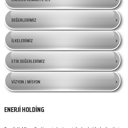
DEĞERLERİMİZ
İLKELERİMİZ
ETİK DEĞERLERİMİZ
VİZYON / MİSYON
ENERJİ HOLDİNG