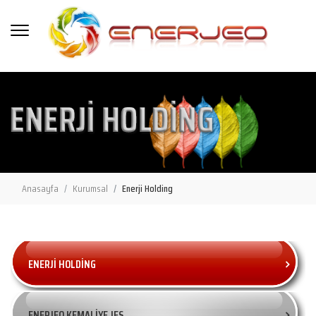
Anasayfa
Kurumsal
Enerji Holding
ENERJİ HOLDİNG
ENERJEO KEMALİYE JES